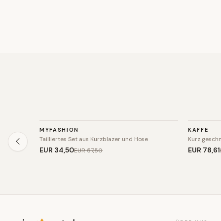
BLAZER
BLAZER
MYFASHION
KAFFE
SALE
SALE
Tailliertes Set aus Kurzblazer und Hose
Kurz geschn
EUR 34
,50
EUR 78
,61
EUR 57
,50