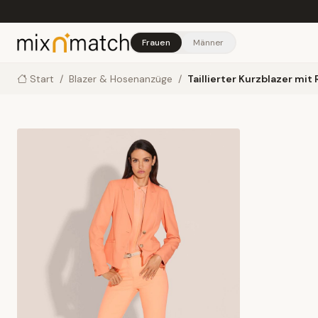
Skip to main content
Frauen
Männer
Start
/
Blazer & Hosenanzüge
/
Taillierter Kurzblazer mi