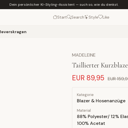
Dein persönlicher KI-Styling-Assistent — such so, wie du denkst.
Start
Search
Style
Like
t Reverskragen
MADELEINE
Taillierter Kurzblaz
EUR 89,95
EUR 159,
Kategorie
Blazer & Hosenanzüge
Material
88% Polyester/ 12% Elas
100% Acetat