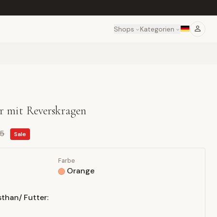
Shops
Kategorien
er mit Reverskragen
95
Sale
Farbe
Orange
than/ Futter: