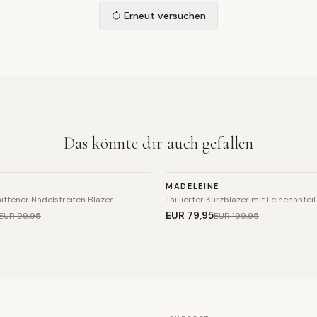
Erneut versuchen
Das könnte dir auch gefallen
BLAZER
MADELEINE
SALE
ittener Nadelstreifen Blazer
Taillierter Kurzblazer mit Leinenanteil
EUR 79
,95
EUR 99
,95
EUR 199
,95