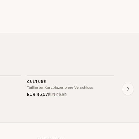
BLAZER
BLAZE
CULTURE
BENU
SALE
SALE
Taillierter Kurzblazer ohne Verschluss
Zweireihige
EUR 45
,57
EUR 215
,
EUR 59
,95