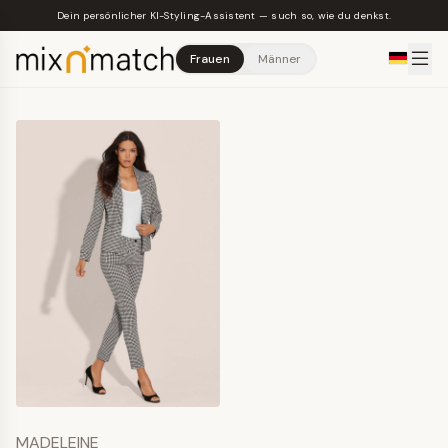
Skip to main content
Dein persönlicher KI-Styling-Assistent — such so, wie du denkst.
Frauen
Männer
MADELEINE