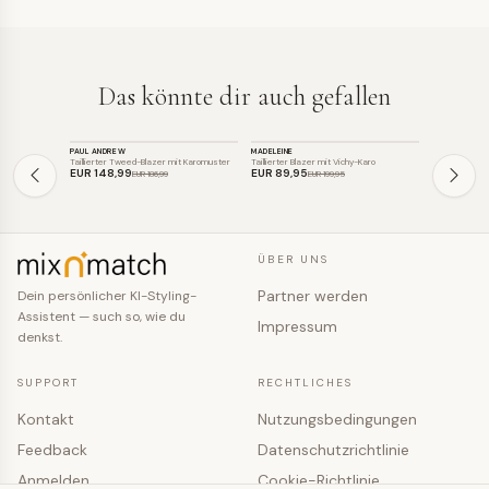
Das könnte dir auch gefallen
BLAZER
BLAZER
BLAZER
PAUL ANDREW
MADELEINE
TRUCLOTHING
SALE
SALE
SALE
Taillierter Tweed-Blazer mit Karomuster
Taillierter Blazer mit Vichy-Karo
Taillierter T
EUR 148
,99
EUR 89
,95
EUR 148
,9
EUR 186
,99
EUR 199
,95
ÜBER UNS
Partner werden
Dein persönlicher KI-Styling-
Assistent — such so, wie du
Impressum
denkst.
SUPPORT
RECHTLICHES
Kontakt
Nutzungsbedingungen
Feedback
Datenschutzrichtlinie
Anmelden
Cookie-Richtlinie