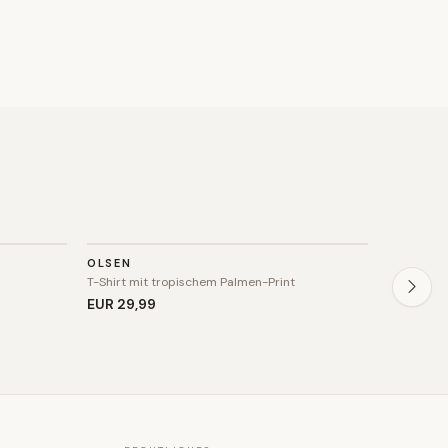
TOP
TOP
OLSEN
FELIPA
SALE
T-Shirt mit tropischem Palmen-Print
Peplum-Bl
EUR 29
,99
EUR 86
,