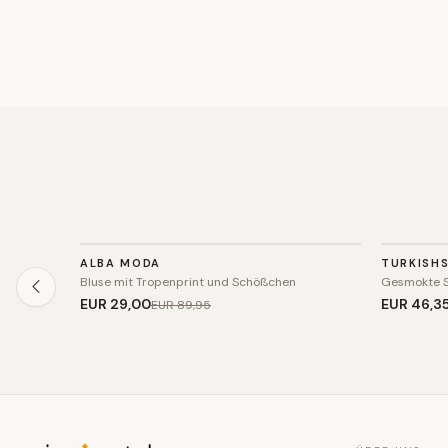
TOP
TOP
ALBA MODA
TURKISH
SALE
SALE
Bluse mit Tropenprint und Schößchen
Gesmokte S
EUR 29
,00
EUR 46
,3
EUR 89
,95