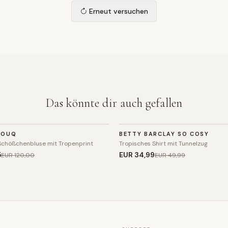
Erneut versuchen
Das könnte dir auch gefallen
TOP
SOUQ
BETTY BARCLAY SO COSY
SALE
chößchenbluse mit Tropenprint
Tropisches Shirt mit Tunnelzug
5
EUR 34
,99
EUR 120
,00
EUR 49
,99