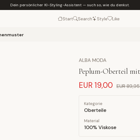
Dein persönlicher KI-Styling-Assistent — such so, wie du denkst.
Start
Search
Style
Like
lmenmuster
ALBA MODA
Peplum-Oberteil mi
EUR 19,00
EUR 89,95
Kategorie
Oberteile
Material
100% Viskose