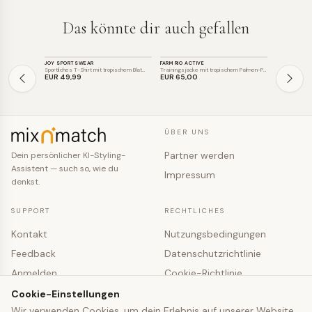
Das könnte dir auch gefallen
SPORT
SPORT
SPORT
JOY SPORTSWEAR
FARM RIO ACTIVE
VENICE BEAC
SALE
Sportliches T-Shirt mit tropischem Blat…
Trainingsjacke mit tropischem Palmen-Pr…
7/8-Sport-Leg
EUR 49
,99
EUR 65
,00
EUR 55
,96
ÜBER UNS
Partner werden
Dein persönlicher KI-Styling-
Assistent — such so, wie du
Impressum
denkst.
SUPPORT
RECHTLICHES
Kontakt
Nutzungsbedingungen
Feedback
Datenschutzrichtlinie
Anmelden
Cookie-Richtlinie
Registrieren
Cookie-Einstellungen
Cookie-Einstellungen
Wir verwenden Cookies, um dein Erlebnis auf unserer Website