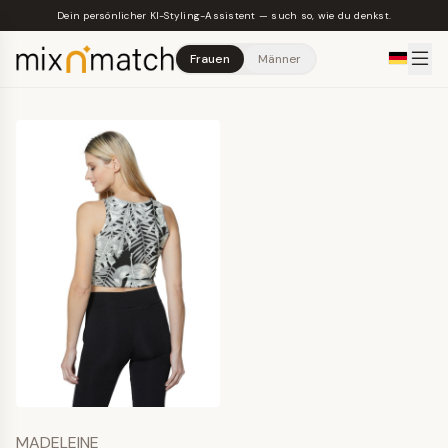
Skip to main content
Dein persönlicher KI-Styling-Assistent — such so, wie du denkst.
Frauen
Männer
MADELEINE