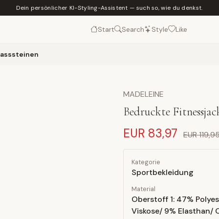
Dein persönlicher KI-Styling-Assistent — such so, wie du denkst.
Start
Search
Style
Like
rasssteinen
MADELEINE
Bedruckte Fitnessjac
EUR 83,97
EUR 119,9
Kategorie
Sportbekleidung
Material
Oberstoff 1: 47% Polye
Viskose/ 9% Elasthan/ O