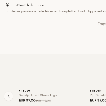
mixNmatch den Look
Entdecke passende Teile für einen kompletten Look. Tippe auf d
Empf
SPORT
SPORT
FREDDY
FREDDY
SALE
SALE
Sweatjacke mit Strass-Logo
Zip-Sweatsh
EUR 97
,00
EUR 97
,0
EUR 149
,00