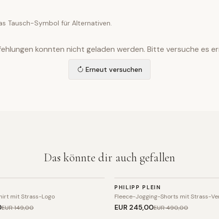
as Tausch-Symbol für Alternativen.
ehlungen konnten nicht geladen werden. Bitte versuche es er
Erneut versuchen
Das könnte dir auch gefallen
SPORT
PHILIPP PLEIN
SALE
irt mit Strass-Logo
Fleece-Jogging-Shorts mit Strass-Ve
0
EUR 245
,00
EUR 149
,00
EUR 490
,00