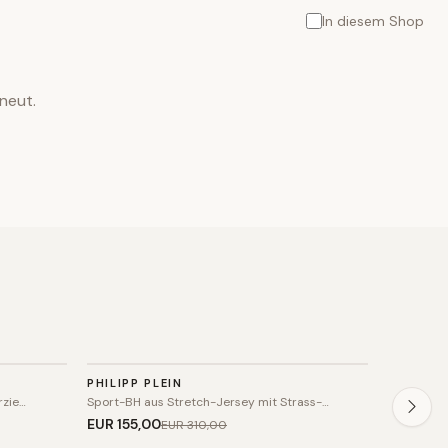
In diesem Shop
neut.
SPORT
SPORT
PHILIPP PLEIN
FREDDY
SALE
SALE
rzie…
Sport-BH aus Stretch-Jersey mit Strass-…
Kapuzenja
EUR 155
,00
EUR 102
EUR 310
,00