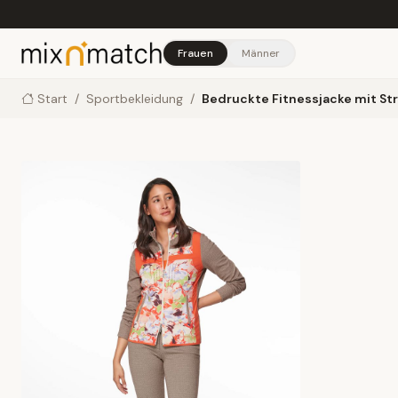
Skip to main content
Frauen
Männer
Start
/
Sportbekleidung
/
Bedruckte Fitnessjacke mit St