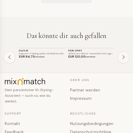
Das könnte dir auch gefallen
SPORT
SPORT
SPORT
ELLESSE
PLEIN SPORT
PUMA
SALE
SALE
SALE
Kapuzen-Trainingsjacke mit Reißverschlu…
Verkürztes Fleece-Sweatshirt mit Logo-P…
EUR 84
,75
EUR 120
,00
EUR 32
,95
EUR 132
,99
EUR 199
,99
ÜBER UNS
Partner werden
Dein persönlicher KI-Styling-
Assistent — such so, wie du
Impressum
denkst.
SUPPORT
RECHTLICHES
Kontakt
Nutzungsbedingungen
Feedback
Datenschutzrichtlinie