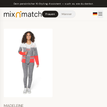
Skip to main content
Dein persönlicher KI-Styling-Assistent — such so, wie du denkst.
Frauen
Männer
MADELEINE