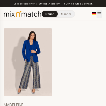
Skip to main content
Dein persönlicher KI-Styling-Assistent — such so, wie du denkst.
Frauen
Männer
MADELEINE