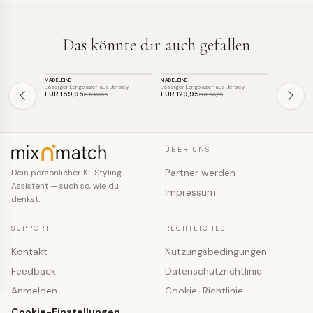
Das könnte dir auch gefallen
BLAZER
BLAZER
BLAZER
MADELEINE
MADELEINE
MADELEINE
SALE
SALE
SALE
Lässiger Longblazer aus Jersey
Lässiger Longblazer aus Jersey
Klassischer J
EUR 159
,95
EUR 129
,95
EUR 129
,9
EUR 199
,95
EUR 199
,95
ÜBER UNS
Partner werden
Dein persönlicher KI-Styling-
Assistent — such so, wie du
Impressum
denkst.
SUPPORT
RECHTLICHES
Kontakt
Nutzungsbedingungen
Feedback
Datenschutzrichtlinie
Anmelden
Cookie-Richtlinie
Registrieren
Cookie-Einstellungen
Cookie-Einstellungen