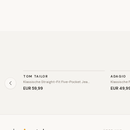
HOSE
HOSE
TOM TAILOR
ADAGIO
Klassische Straight-Fit Five-Pocket Jea…
Klassische 
EUR 59
,99
EUR 49
,9