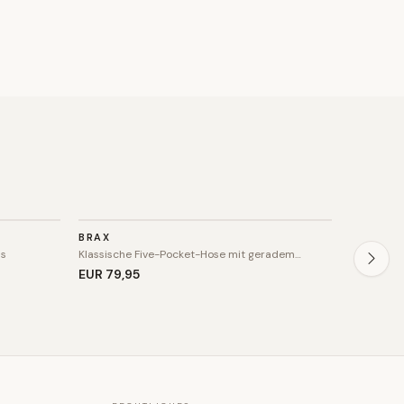
HOSE
HOSE
BRAX
BRAX
ns
Klassische Five-Pocket-Hose mit geradem…
Klassisch
EUR 79
,95
EUR 69
,