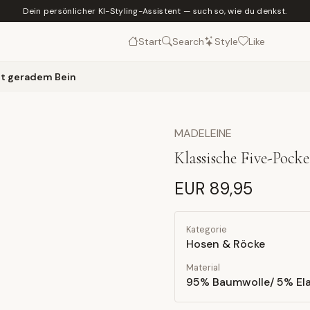
Dein persönlicher KI-Styling-Assistent — such so, wie du denkst.
Start
Search
Style
Like
it geradem Bein
MADELEINE
Klassische Five-Pock
EUR 89,95
Kategorie
Hosen & Röcke
Material
95% Baumwolle/ 5% El