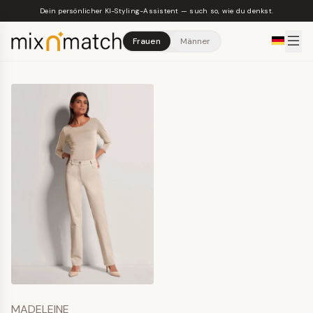
Skip to main content
Dein persönlicher KI-Styling-Assistent — such so, wie du denkst.
Frauen
Männer
MADELEINE