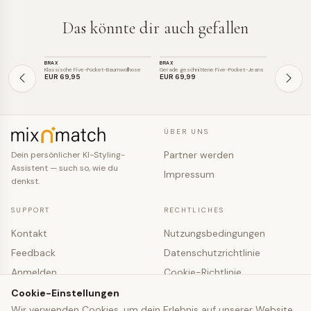
Das könnte dir auch gefallen
HOSE
HOSE
HOSE
BRAX
BRAX
MADELEINE
Klassische Five-Pocket-Baumwollhose
Gerade geschnittene Five-Pocket-Jeans
EUR 69
,95
EUR 69
,99
EUR 89
,95
ÜBER UNS
Partner werden
Dein persönlicher KI-Styling-
Assistent — such so, wie du
Impressum
denkst.
SUPPORT
RECHTLICHES
Kontakt
Nutzungsbedingungen
Feedback
Datenschutzrichtlinie
Anmelden
Cookie-Richtlinie
Registrieren
Cookie-Einstellungen
Cookie-Einstellungen
Wir verwenden Cookies, um dein Erlebnis auf unserer Website