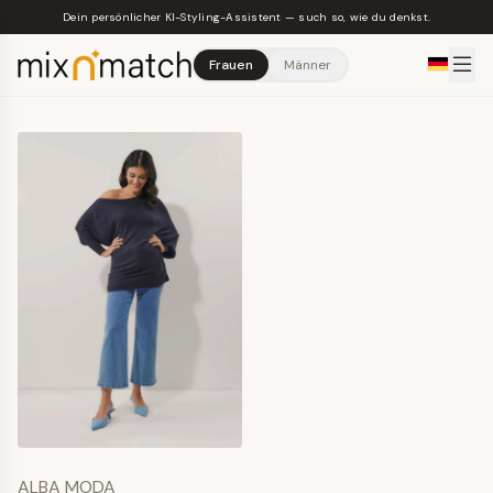
Skip to main content
Dein persönlicher KI-Styling-Assistent — such so, wie du denkst.
Frauen
Männer
ALBA MODA