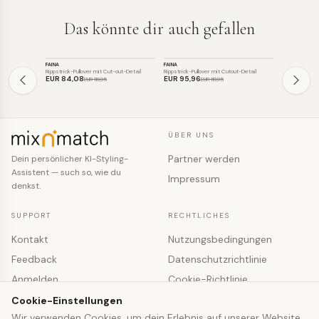
Das könnte dir auch gefallen
STRICK
STRICK
STRICK
FAINA
FAINA
FAINA
SALE
SALE
SALE
Rippstrick-Pullover mit Cut-out-Detail
Rippstrick-Pullover mit Cutout-Detail
Rippstrick-Pul
EUR 84
,08
EUR 95
,96
EUR 84
,0
EUR 119
,95
EUR 119
,95
ÜBER UNS
Partner werden
Dein persönlicher KI-Styling-
Assistent — such so, wie du
Impressum
denkst.
SUPPORT
RECHTLICHES
Kontakt
Nutzungsbedingungen
Feedback
Datenschutzrichtlinie
Anmelden
Cookie-Richtlinie
Registrieren
Cookie-Einstellungen
Cookie-Einstellungen
Wir verwenden Cookies, um dein Erlebnis auf unserer Website