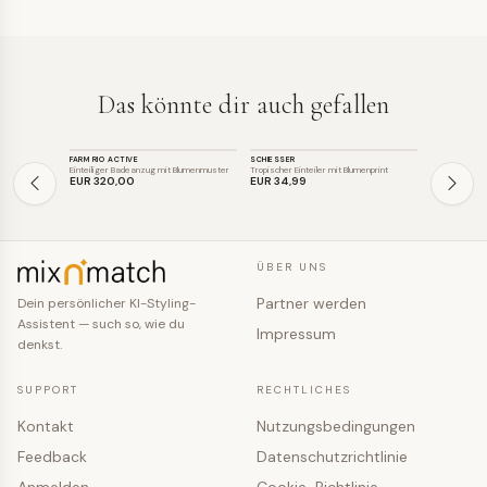
Das könnte dir auch gefallen
BADEMODE
BADEMODE
BADEMOD
FARM RIO ACTIVE
SCHIESSER
ANITA CARE
SALE
Einteiliger Badeanzug mit Blumenmuster
Tropischer Einteiler mit Blumenprint
Farbenfroher 
EUR 320
,00
EUR 34
,99
EUR 95
,96
ÜBER UNS
Partner werden
Dein persönlicher KI-Styling-
Assistent — such so, wie du
Impressum
denkst.
SUPPORT
RECHTLICHES
Kontakt
Nutzungsbedingungen
Feedback
Datenschutzrichtlinie