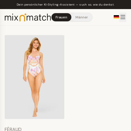
Skip to main content
Dein persönlicher KI-Styling-Assistent — such so, wie du denkst.
Frauen
Männer
FÉRAUD