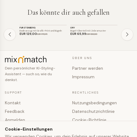
Das könnte dir auch gefallen
BADEMODE
BADEMODE
BADEMOD
FÜRSTENBERG
ORY
MICHAEL KOR
SALE
SALE
SALE
Badeanzug mit Grafik-Print und Bügeln
Bügel-Oberteil mit Zebramuster
Badeanzug mit
EUR 129
,00
EUR 65
,99
EUR 74
,99
EUR 179
,95
EUR 108
,00
ÜBER UNS
Partner werden
Dein persönlicher KI-Styling-
Assistent — such so, wie du
Impressum
denkst.
SUPPORT
RECHTLICHES
Kontakt
Nutzungsbedingungen
Feedback
Datenschutzrichtlinie
Anmelden
Cookie-Richtlinie
Registrieren
Cookie-Einstellungen
Cookie-Einstellungen
Wir verwenden Cookies, um dein Erlebnis auf unserer Website