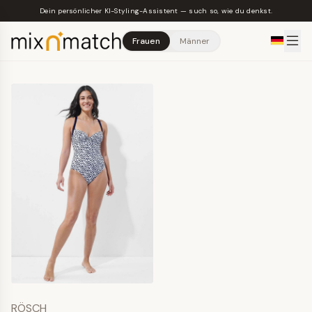
Skip to main content
Dein persönlicher KI-Styling-Assistent — such so, wie du denkst.
Frauen
Männer
RÖSCH