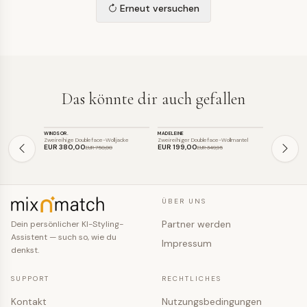
Erneut versuchen
Das könnte dir auch gefallen
JACKE
JACKE
JACKE
WINDSOR.
MADELEINE
DREIMASTER
SALE
SALE
SALE
Zweireihige Doubleface-Wolljacke
Zweireihiger Doubleface-Wollmantel
Zweireihiger K
EUR 380
,00
EUR 199
,00
EUR 147
,9
EUR 750
,00
EUR 349
,95
ÜBER UNS
Partner werden
Dein persönlicher KI-Styling-
Assistent — such so, wie du
Impressum
denkst.
SUPPORT
RECHTLICHES
Kontakt
Nutzungsbedingungen