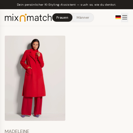
Skip to main content
Dein persönlicher KI-Styling-Assistent — such so, wie du denkst.
Frauen
Männer
MADELEINE