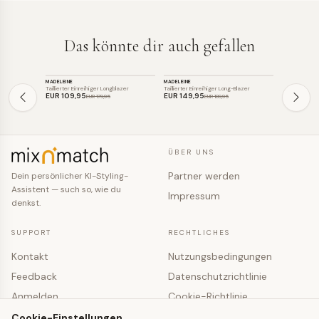
Das könnte dir auch gefallen
BLAZER
BLAZER
BLAZER
MADELEINE
MADELEINE
MADELEINE
SALE
SALE
SALE
Taillierter Einreihiger Longblazer
Taillierter Einreihiger Long-Blazer
Einreihiger Bl
EUR 109
,95
EUR 149
,95
EUR 119
,9
EUR 179
,95
EUR 189
,95
ÜBER UNS
Partner werden
Dein persönlicher KI-Styling-
Assistent — such so, wie du
Impressum
denkst.
SUPPORT
RECHTLICHES
Kontakt
Nutzungsbedingungen
Feedback
Datenschutzrichtlinie
Anmelden
Cookie-Richtlinie
Registrieren
Cookie-Einstellungen
Cookie-Einstellungen