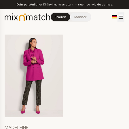
Skip to main content
Dein persönlicher KI-Styling-Assistent — such so, wie du denkst.
Frauen
Männer
MADELEINE