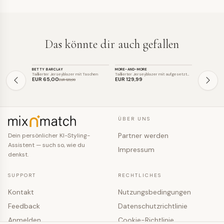
Das könnte dir auch gefallen
BLAZER
BLAZER
BLAZER
BETTY BARCLAY
MORE-AND-MORE
BETTY BARC
SALE
Taillierter Jerseyblazer mit Taschen
Taillierter Jerseyblazer mit aufgesetzt…
Taillierter Je
EUR 65
,00
EUR 129
,99
EUR 65
,0
EUR 129
,99
ÜBER UNS
Partner werden
Dein persönlicher KI-Styling-
Assistent — such so, wie du
Impressum
denkst.
SUPPORT
RECHTLICHES
Kontakt
Nutzungsbedingungen
Feedback
Datenschutzrichtlinie
Anmelden
Cookie-Richtlinie