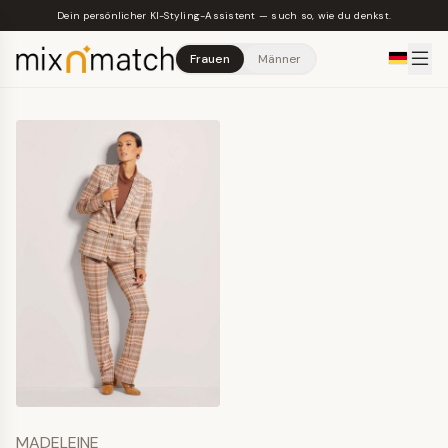
Skip to main content
Dein persönlicher KI-Styling-Assistent — such so, wie du denkst.
Frauen
Männer
MADELEINE