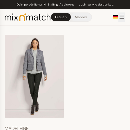
Skip to main content
Dein persönlicher KI-Styling-Assistent — such so, wie du denkst.
Frauen
Männer
MADELEINE