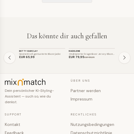
Das könnte dir auch gefallen
BLAZER
BLAZER
BLAZER
BETTY BARCLAY
MADELEINE
MADELEINE
SALE
SALE
Geometrisch gemusterte Blazerjacke
Strukturierter kragenloser Jersey-Blaze…
Jersey-Blazer
EUR 65
,99
EUR 79
,95
EUR 139
,9
EUR 199
,95
ÜBER UNS
Partner werden
Dein persönlicher KI-Styling-
Assistent — such so, wie du
Impressum
denkst.
SUPPORT
RECHTLICHES
Kontakt
Nutzungsbedingungen
Feedback
Datenschutzrichtlinie