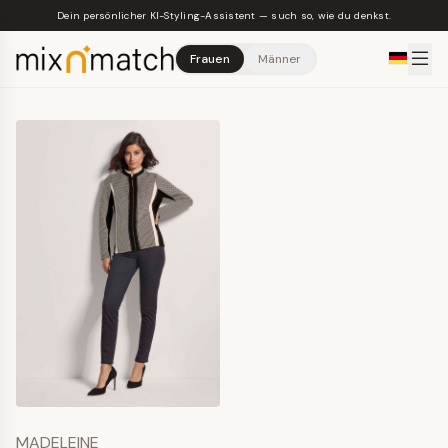
Skip to main content
Dein persönlicher KI-Styling-Assistent — such so, wie du denkst.
Frauen
Männer
MADELEINE