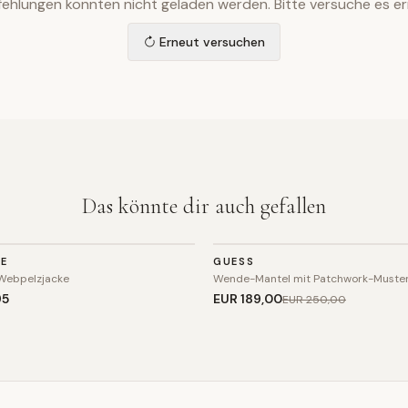
ehlungen konnten nicht geladen werden. Bitte versuche es er
Erneut versuchen
Das könnte dir auch gefallen
JACKE
NE
GUESS
SALE
Webpelzjacke
Wende-Mantel mit Patchwork-Muster
95
EUR 189
,00
EUR 250
,00