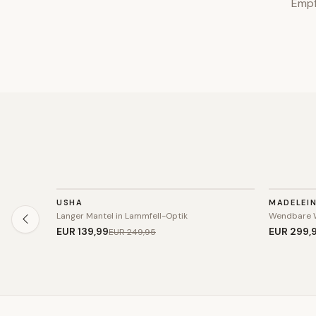
Empf
JACKE
JACKE
USHA
MADELEI
SALE
Langer Mantel in Lammfell-Optik
Wendbare 
EUR 139
,99
EUR 299
,
EUR 249
,95