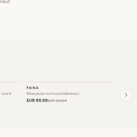
neut.
JACKE
JACKE
FAINA
DREIMA
SALE
SALE
 und K…
Bikerjacke mit Kunstfellbesatz
Luxuriöse
EUR 89
,99
EUR 210
EUR 129
,95