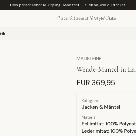
Dein persönlicher KI-Styling-Assistent — such so, wie du denkst.
Start
Search
Style
Like
tik
MADELEINE
Wende-Mantel in La
EUR 369,95
Kategorie
Jacken & Mäntel
Material
Fellimitat: 100% Polyest
Lederimitat: 100% Polye