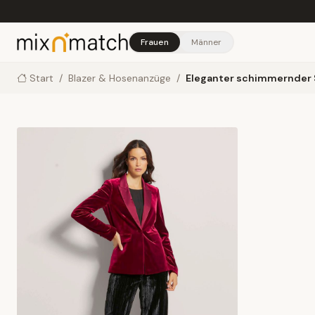
Skip to main content
Frauen
Männer
Start
/
Blazer & Hosenanzüge
/
Eleganter schimmernder 