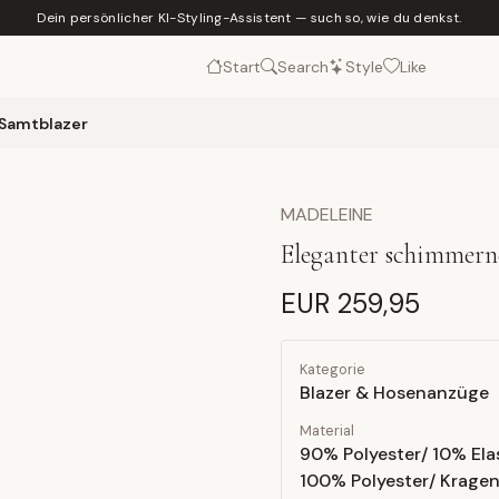
Dein persönlicher KI-Styling-Assistent — such so, wie du denkst.
Start
Search
Style
Like
Samtblazer
MADELEINE
Eleganter schimmern
EUR 259,95
Kategorie
Blazer & Hosenanzüge
Material
90% Polyester/ 10% Ela
100% Polyester/ Krage