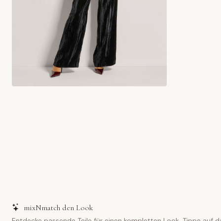
mixNmatch den Look
Entdecke passende Teile für einen kompletten Look. Tippe auf d