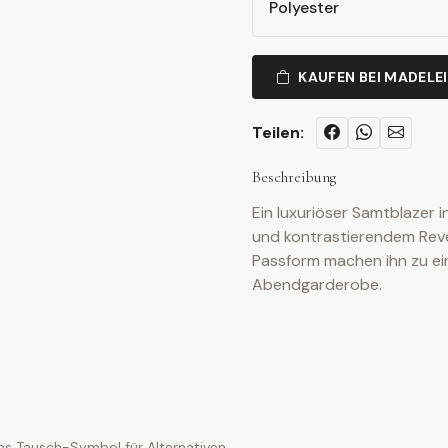
Polyester
KAUFEN BEI MADELE
Teilen:
Beschreibung
Ein luxuriöser Samtblazer
und kontrastierendem Rever
Passform machen ihn zu ein
Abendgarderobe.
as Tausch-Symbol für Alternativen.