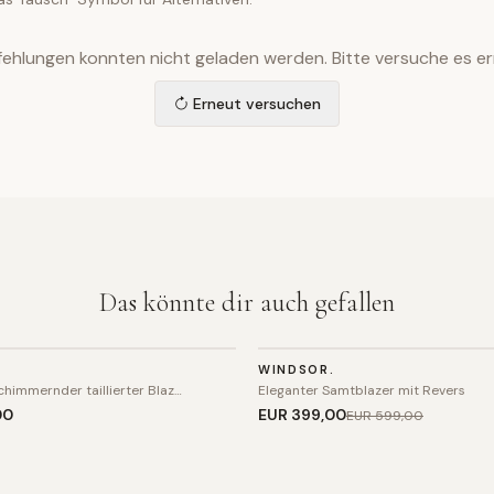
ehlungen konnten nicht geladen werden. Bitte versuche es er
Erneut versuchen
Das könnte dir auch gefallen
BLAZER
L
WINDSOR.
SALE
chimmernder taillierter Blaz…
Eleganter Samtblazer mit Revers
00
EUR 399
,00
EUR 599
,00