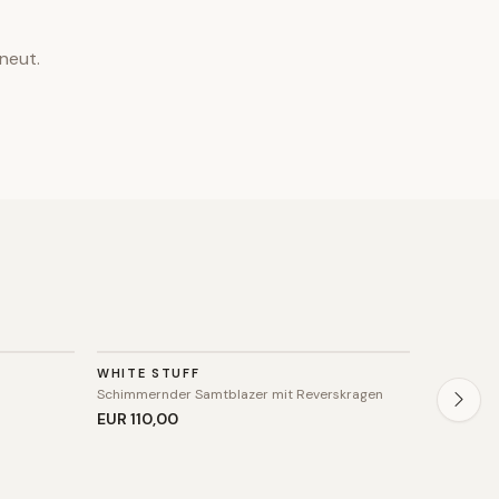
neut.
BLAZER
BLAZE
WHITE STUFF
FAINA
SALE
Schimmernder Samtblazer mit Reverskragen
Schimmernd
EUR 110
,00
EUR 129
,