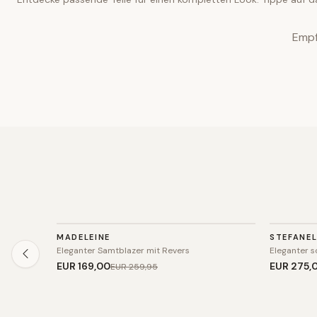
Empf
BLAZER
BLAZER
MADELEINE
STEFANE
SALE
Eleganter Samtblazer mit Revers
Eleganter s
EUR 169
,00
EUR 275
,
EUR 259
,95