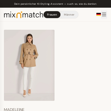
Skip to main content
Dein persönlicher KI-Styling-Assistent — such so, wie du denkst.
Frauen
Männer
MADELEINE