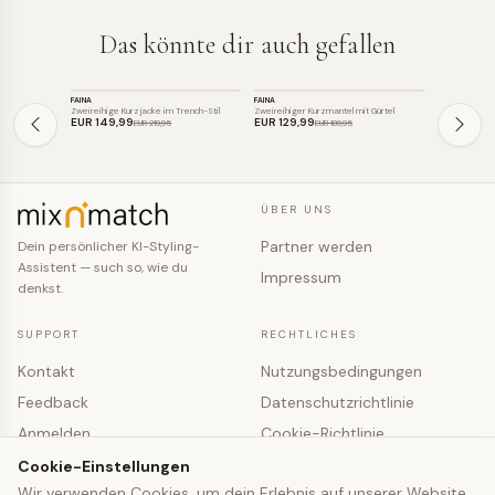
Das könnte dir auch gefallen
JACKE
JACKE
JACKE
FAINA
FAINA
BETTY BARC
SALE
SALE
Zweireihige Kurzjacke im Trench-Stil
Zweireihiger Kurzmantel mit Gürtel
Kurze doppelr
EUR 149
,99
EUR 129
,99
EUR 89
,99
EUR 219
,95
EUR 189
,95
ÜBER UNS
Partner werden
Dein persönlicher KI-Styling-
Assistent — such so, wie du
Impressum
denkst.
SUPPORT
RECHTLICHES
Kontakt
Nutzungsbedingungen
Feedback
Datenschutzrichtlinie
Anmelden
Cookie-Richtlinie
Registrieren
Cookie-Einstellungen
Cookie-Einstellungen
Wir verwenden Cookies, um dein Erlebnis auf unserer Website