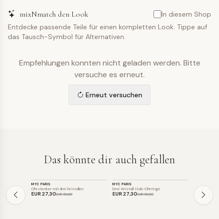
mixNmatch den Look
In diesem Shop
Entdecke passende Teile für einen kompletten Look. Tippe auf
das Tausch-Symbol für Alternativen.
Empfehlungen konnten nicht geladen werden. Bitte
versuche es erneut.
Erneut versuchen
Das könnte dir auch gefallen
SCHMUCK
SCHMUCK
SCHMUCK
MYC PARIS
MYC PARIS
SIF JAKOBS 
SALE
SALE
Ohrstecker mit drei Kristallen
Drei-Kristall Stab-Ohrringe
EUR 27
,30
EUR 27
,30
EUR 79
,0
EUR 39
,00
EUR 39
,00