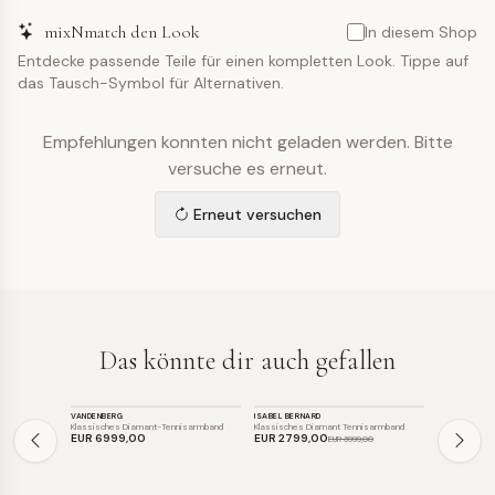
mixNmatch den Look
In diesem Shop
Entdecke passende Teile für einen kompletten Look. Tippe auf
das Tausch-Symbol für Alternativen.
Empfehlungen konnten nicht geladen werden. Bitte
versuche es erneut.
Erneut versuchen
Das könnte dir auch gefallen
SCHMUCK
SCHMUCK
SCHMUCK
VANDENBERG
ISABEL BERNARD
OROLINO
SALE
SALE
Klassisches Diamant-Tennisarmband
Klassisches Diamant Tennisarmband
Klassischer Di
EUR 6999
,00
EUR 2799
,00
EUR 1559
EUR 3999
,00