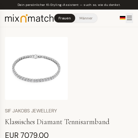
Skip to main content
Dein persönlicher KI-Styling-Assistent — such so, wie du denkst.
Frauen
Männer
SIF JAKOBS JEWELLERY
Klassisches Diamant Tennisarmband
EUR 7079,00