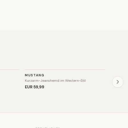
TOP
TOP
MUSTANG
ROCK CR
SALE
Kurzarm-Jeanshemd im Western-Stil
Langärmli
EUR 59
,99
EUR 39
,