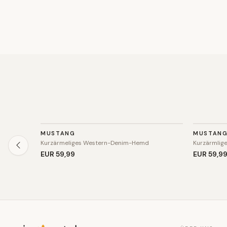
TOP
TOP
MUSTANG
MUSTAN
Kurzärmeliges Western-Denim-Hemd
Kurzärmlig
EUR 59
,99
EUR 59
,9