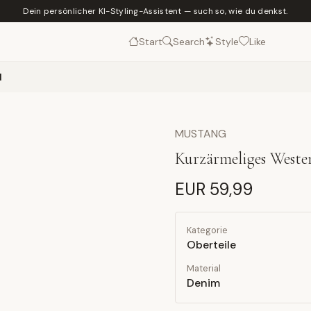
Dein persönlicher KI-Styling-Assistent — such so, wie du denkst.
Start
Search
Style
Like
d
MUSTANG
Kurzärmeliges West
EUR 59,99
Kategorie
Oberteile
Material
Denim