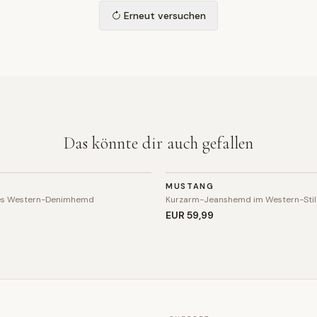
Erneut versuchen
Das könnte dir auch gefallen
TOP
G
MUSTANG
es Western-Denimhemd
Kurzarm-Jeanshemd im Western-Stil
9
EUR 59
,99