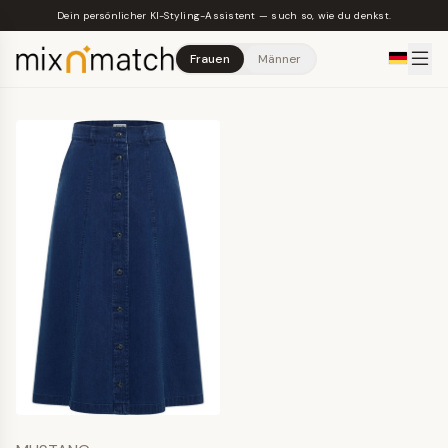
Skip to main content
Dein persönlicher KI-Styling-Assistent — such so, wie du denkst.
Frauen
Männer