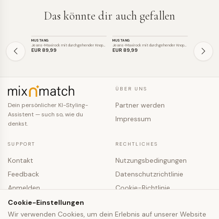
Das könnte dir auch gefallen
HOSE
HOSE
HOSE
MUSTANG
MUSTANG
SAINT TROPE
SALE
Jeans-Maxirock mit durchgehender Knopfl…
Jeans-Maxirock mit durchgehender Knopfl…
Jeansrock in A
EUR 89
,99
EUR 89
,99
EUR 62
,16
E
ÜBER UNS
Partner werden
Dein persönlicher KI-Styling-
Assistent — such so, wie du
Impressum
denkst.
SUPPORT
RECHTLICHES
Kontakt
Nutzungsbedingungen
Feedback
Datenschutzrichtlinie
Anmelden
Cookie-Richtlinie
Registrieren
Cookie-Einstellungen
Cookie-Einstellungen
Wir verwenden Cookies, um dein Erlebnis auf unserer Website