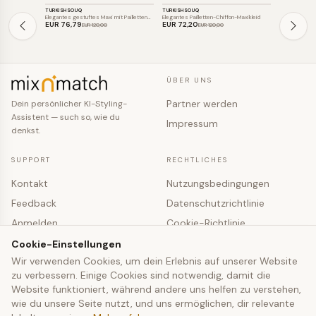
TURKISHSOUQ
TURKISHSOUQ
MART VISSER
SALE
SALE
SALE
Elegantes gestuftes Maxi mit Pailletten…
Elegantes Pailletten-Chiffon-Maxikleid
Elegantes sch
EUR 76
,79
EUR 72
,20
EUR 66
,0
EUR 120
,00
EUR 120
,00
ÜBER UNS
Partner werden
Dein persönlicher KI-Styling-
Assistent — such so, wie du
Impressum
denkst.
SUPPORT
RECHTLICHES
Kontakt
Nutzungsbedingungen
Feedback
Datenschutzrichtlinie
Anmelden
Cookie-Richtlinie
Registrieren
Cookie-Einstellungen
Cookie-Einstellungen
Wir verwenden Cookies, um dein Erlebnis auf unserer Website
zu verbessern. Einige Cookies sind notwendig, damit die
© 2026 mixNmatch · co-fashion UG (haftungsbeschränkt)
Website funktioniert, während andere uns helfen zu verstehen,
wie du unsere Seite nutzt, und uns ermöglichen, dir relevante