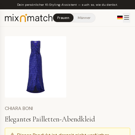
Skip to main content
Dein persönlicher KI-Styling-Assistent — such so, wie du denkst.
Frauen
Männer
CHIARA BONI
Elegantes Pailletten-Abendkleid