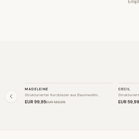
Empf
BLAZER
BLAZER
MADELEINE
CECIL
SALE
Strukturierter Kurzblazer aus Baumwollm…
Strukturier
EUR 99
,95
EUR 59
,9
EUR 139
,95