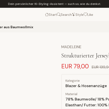
Dein persönlicher KI-Styling-Assistent — such so, wie du denkst.
Start
Search
Style
Like
zer aus Baumwollmix
MADELEINE
Strukturierter Jers
EUR 79,00
EUR 139,
Kategorie
Blazer & Hosenanzüge
Material
78% Baumwolle/ 18% P
Elasthan/ Futter: 100% 