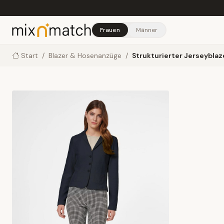
Skip to main content
Frauen
Männer
Start
/
Blazer & Hosenanzüge
/
Strukturierter Jerseybla