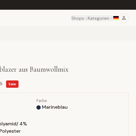
Shops
Kategorien
eyblazer aus Baumwollmix
95
Sale
Farbe
Marineblau
olyamid/ 4%
Polyester