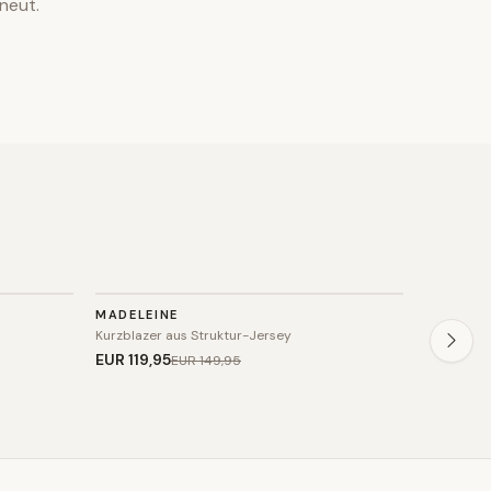
neut.
BLAZER
BLAZE
MADELEINE
HESSNA
SALE
SALE
Kurzblazer aus Struktur-Jersey
Strukturie
EUR 119
,95
EUR 89
,
EUR 149
,95