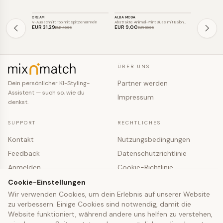
TOP
TOP
TOP
CREAM
ALBA MODA
RISA
SALE
SALE
SALE
V-Ausschnitt Top mit Spitzenärmeln
Abstrakte Animal-Print Bluse mit Ballon…
Leichte Visko
EUR 31
,29
EUR 9
,00
EUR 99
,11
EUR 49
,95
EUR 89
,95
E
ÜBER UNS
Partner werden
Dein persönlicher KI-Styling-
Assistent — such so, wie du
Impressum
denkst.
SUPPORT
RECHTLICHES
Kontakt
Nutzungsbedingungen
Feedback
Datenschutzrichtlinie
Anmelden
Cookie-Richtlinie
Registrieren
Cookie-Einstellungen
Cookie-Einstellungen
Wir verwenden Cookies, um dein Erlebnis auf unserer Website
zu verbessern. Einige Cookies sind notwendig, damit die
© 2026 mixNmatch · co-fashion UG (haftungsbeschränkt)
Website funktioniert, während andere uns helfen zu verstehen,