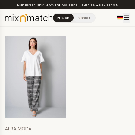
Skip to main content
Dein persönlicher KI-Styling-Assistent — such so, wie du denkst.
Frauen
Männer
ALBA MODA