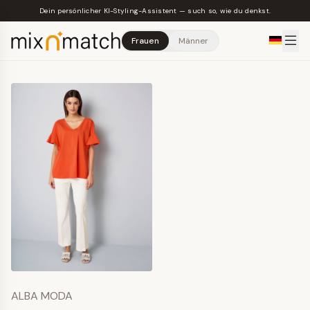
Skip to main content
Dein persönlicher KI-Styling-Assistent — such so, wie du denkst.
Frauen
Männer
ALBA MODA