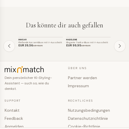
Das könnte dir auch gefallen
TOP
TOP
TOP
INWEAR
MADELEINE
MADELEINE
SALE
SALE
SALE
Fließende Kurzarmbluse mit V-Ausschnitt
Elegante Tunika-Bluse mit V-Ausschnitt
Elegante Tuni
EUR 39
,56
EUR 99
,95
EUR 99
,95
EUR 59
,95
EUR 119
,95
ÜBER UNS
Partner werden
Dein persönlicher KI-Styling-
Assistent — such so, wie du
Impressum
denkst.
SUPPORT
RECHTLICHES
Kontakt
Nutzungsbedingungen
Feedback
Datenschutzrichtlinie
Anmelden
Cookie-Richtlinie