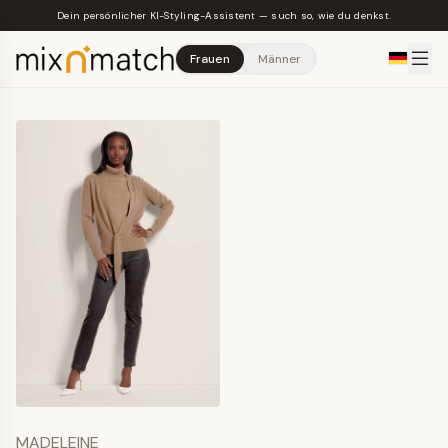
Skip to main content
Dein persönlicher KI-Styling-Assistent — such so, wie du denkst.
Frauen
Männer
MADELEINE