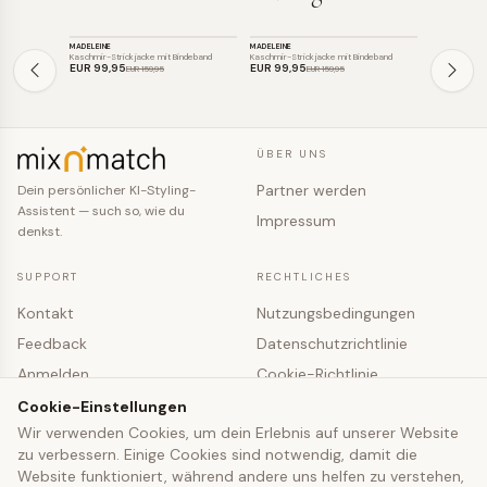
STRICK
STRICK
STRICK
MADELEINE
MADELEINE
MADELEINE
SALE
SALE
SALE
Kaschmir-Strickjacke mit Bindeband
Kaschmir-Strickjacke mit Bindeband
Kaschmir-Stri
EUR 99
,95
EUR 99
,95
EUR 89
,0
EUR 159
,95
EUR 159
,95
ÜBER UNS
Partner werden
Dein persönlicher KI-Styling-
Assistent — such so, wie du
Impressum
denkst.
SUPPORT
RECHTLICHES
Kontakt
Nutzungsbedingungen
Feedback
Datenschutzrichtlinie
Anmelden
Cookie-Richtlinie
Registrieren
Cookie-Einstellungen
Cookie-Einstellungen
Wir verwenden Cookies, um dein Erlebnis auf unserer Website
zu verbessern. Einige Cookies sind notwendig, damit die
© 2026 mixNmatch · co-fashion UG (haftungsbeschränkt)
Website funktioniert, während andere uns helfen zu verstehen,