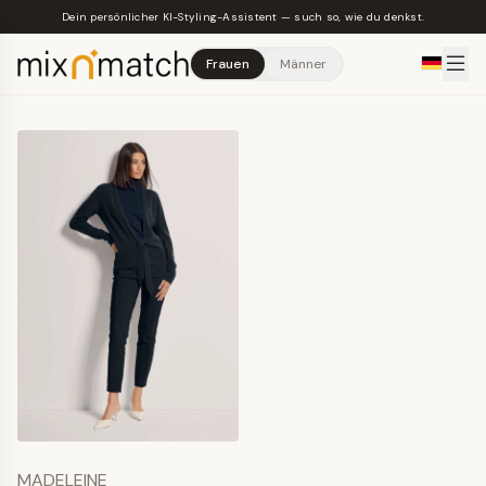
Skip to main content
Dein persönlicher KI-Styling-Assistent — such so, wie du denkst.
Frauen
Männer
MADELEINE