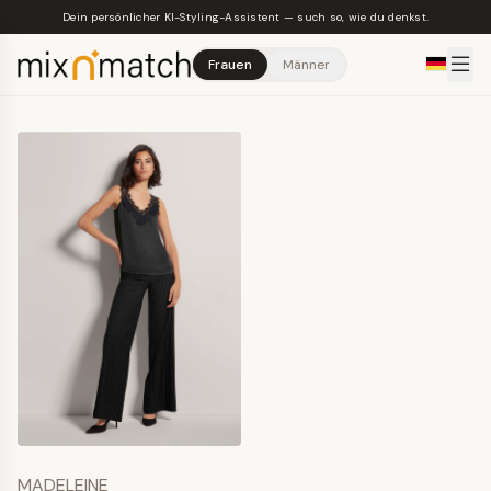
Skip to main content
Dein persönlicher KI-Styling-Assistent — such so, wie du denkst.
Frauen
Männer
MADELEINE