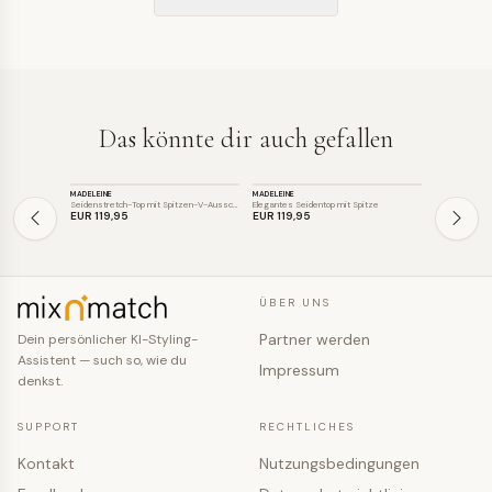
Das könnte dir auch gefallen
TOP
TOP
TOP
MADELEINE
MADELEINE
MADELEINE
Seidenstretch-Top mit Spitzen-V-Ausschn…
Elegantes Seidentop mit Spitze
Satintop mit 
EUR 119
,95
EUR 119
,95
EUR 129
,9
ÜBER UNS
Partner werden
Dein persönlicher KI-Styling-
Assistent — such so, wie du
Impressum
denkst.
SUPPORT
RECHTLICHES
Kontakt
Nutzungsbedingungen