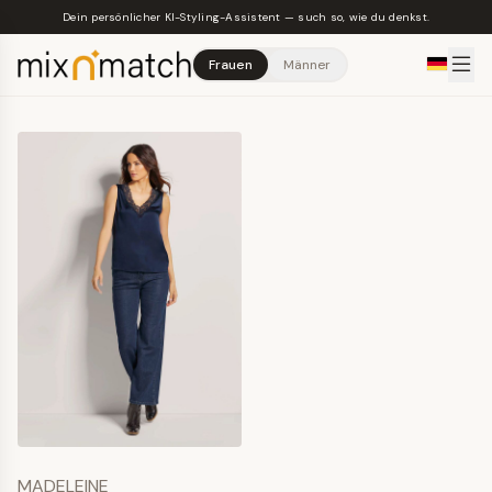
Skip to main content
Dein persönlicher KI-Styling-Assistent — such so, wie du denkst.
Frauen
Männer
MADELEINE