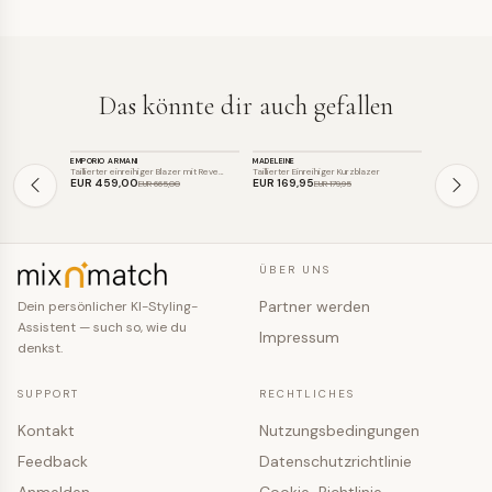
Das könnte dir auch gefallen
BLAZER
BLAZER
BLAZER
EMPORIO ARMANI
MADELEINE
KAFFE CURVE
SALE
SALE
SALE
Taillierter einreihiger Blazer mit Reve…
Taillierter Einreihiger Kurzblazer
Taillierter Ei
EUR 459
,00
EUR 169
,95
EUR 87
,95
EUR 665
,00
EUR 179
,95
ÜBER UNS
Partner werden
Dein persönlicher KI-Styling-
Assistent — such so, wie du
Impressum
denkst.
SUPPORT
RECHTLICHES
Kontakt
Nutzungsbedingungen
Feedback
Datenschutzrichtlinie