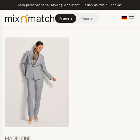
Skip to main content
Dein persönlicher KI-Styling-Assistent — such so, wie du denkst.
Frauen
Männer
MADELEINE