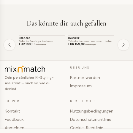
Das könnte dir auch gefallen
BLAZER
BLAZER
BLAZER
MADELEINE
MADELEINE
BETTY BARC
SALE
SALE
SALE
Taillierter Einreihiger Kurzblazer
Taillierter Kurzblazer aus Leinenmischu…
Klassischer ta
EUR 169
,95
EUR 159
,00
EUR 89
,0
EUR 179
,95
EUR 239
,95
ÜBER UNS
Partner werden
Dein persönlicher KI-Styling-
Assistent — such so, wie du
Impressum
denkst.
SUPPORT
RECHTLICHES
Kontakt
Nutzungsbedingungen
Feedback
Datenschutzrichtlinie
Anmelden
Cookie-Richtlinie