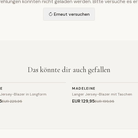
ehlungen konnten nicht geladen werden. Bitte versuche es er
Erneut versuchen
Das könnte dir auch gefallen
BLAZER
NE
MADELEINE
SALE
 Jersey-Blazer in Longform
Langer Jersey-Blazer mit Taschen
5
EUR 129
,95
EUR 229
,95
EUR 199
,95