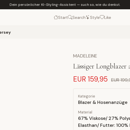
Dein persönlicher KI-Styling-Assistent — such so, wie du denkst.
Start
Search
Style
Like
Jersey
MADELEINE
Lässiger Longblazer a
EUR 159,95
EUR 199,
Kategorie
Blazer & Hosenanzüge
Material
67% Viskose/ 27% Poly
Elasthan/ Futter: 100% 