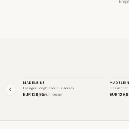
Empf
BLAZER
BLAZER
MADELEINE
MADELEI
SALE
SALE
Lässiger Longblazer aus Jersey
Klassischer
EUR 129
,95
EUR 129
,9
EUR 199
,95