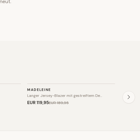
neut.
BLAZER
BLAZE
MADELEINE
MADELEI
SALE
SALE
Langer Jersey-Blazer mit gestreiftem De…
Lässiger L
EUR 119
,95
EUR 159
,
EUR 189
,95