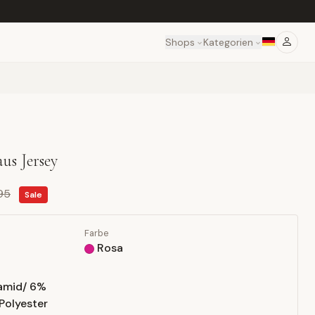
Shops
Kategorien
us Jersey
95
Sale
Farbe
Rosa
amid/ 6%
Polyester