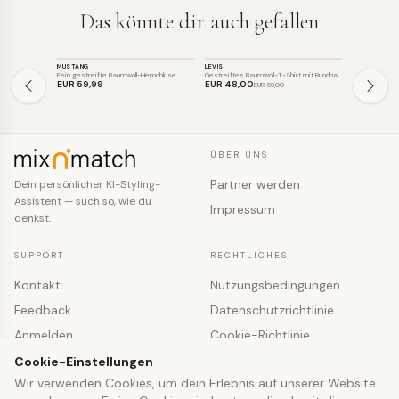
Das könnte dir auch gefallen
TOP
TOP
TOP
MUSTANG
LEVIS
MY ESSENTIA
SALE
SALE
Fein gestreifte Baumwoll-Hemdbluse
Gestreiftes Baumwoll-T-Shirt mit Rundha…
Fein gestreift
EUR 59
,99
EUR 48
,00
EUR 43
,34
EUR 59
,00
ÜBER UNS
Partner werden
Dein persönlicher KI-Styling-
Assistent — such so, wie du
Impressum
denkst.
SUPPORT
RECHTLICHES
Kontakt
Nutzungsbedingungen
Feedback
Datenschutzrichtlinie
Anmelden
Cookie-Richtlinie
Registrieren
Cookie-Einstellungen
Cookie-Einstellungen
Wir verwenden Cookies, um dein Erlebnis auf unserer Website