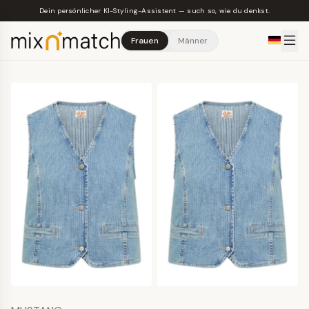
Skip to main content
Dein persönlicher KI-Styling-Assistent — such so, wie du denkst.
Frauen
Männer