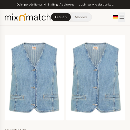
Skip to main content
Dein persönlicher KI-Styling-Assistent — such so, wie du denkst.
Frauen
Männer