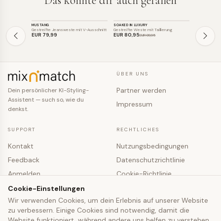
Das könnte dir auch gefallen
TOP
TOP
TOP
MUSTANG
SOAKED IN LUXURY
S.OLIVER RED
SALE
Gestreifte Jeansweste mit V-Ausschnitt
Gestreifte Weste mit Taillierung
Gestreifte Blu
EUR 79
,99
EUR 80
,95
EUR 29
,99
EUR 89
,95
ÜBER UNS
Partner werden
Dein persönlicher KI-Styling-
Assistent — such so, wie du
Impressum
denkst.
SUPPORT
RECHTLICHES
Kontakt
Nutzungsbedingungen
Feedback
Datenschutzrichtlinie
Anmelden
Cookie-Richtlinie
Registrieren
Cookie-Einstellungen
Cookie-Einstellungen
Wir verwenden Cookies, um dein Erlebnis auf unserer Website
zu verbessern. Einige Cookies sind notwendig, damit die
© 2026 mixNmatch · co-fashion UG (haftungsbeschränkt)
Website funktioniert, während andere uns helfen zu verstehen,