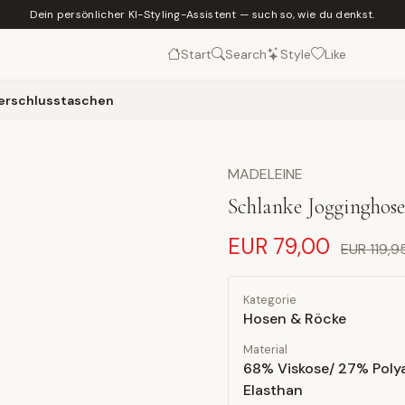
Dein persönlicher KI-Styling-Assistent — such so, wie du denkst.
Start
Search
Style
Like
verschlusstaschen
MADELEINE
Schlanke Jogginghose
EUR 79,00
EUR 119,9
Kategorie
Hosen & Röcke
Material
68% Viskose/ 27% Poly
Elasthan