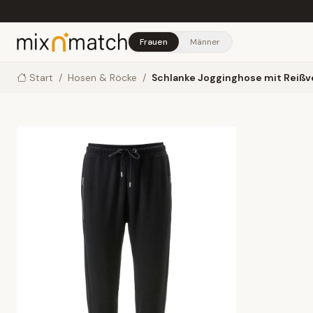
Skip to main content
Frauen
Männer
Start
/
Hosen & Röcke
/
Schlanke Jogginghose mit Reiß