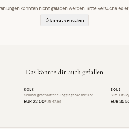
ehlungen konnten nicht geladen werden. Bitte versuche es er
Erneut versuchen
Das könnte dir auch gefallen
SPORT
SPORT
SOLS
SOLS
SALE
SALE
Schmal geschnittene Jogginghose mit Kor…
Slim-Fit J
EUR 22
,00
EUR 35
,5
EUR 42
,99