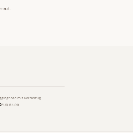
neut.
ogginghose mit Kordelzug
0
EUR 54
,99