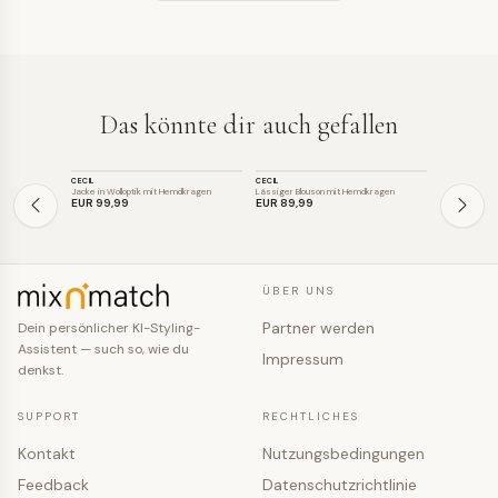
Das könnte dir auch gefallen
JACKE
JACKE
JACKE
CECIL
CECIL
MADELEINE
SALE
Jacke in Wolloptik mit Hemdkragen
Lässiger Blouson mit Hemdkragen
Kurze Tweedja
EUR 99
,99
EUR 89
,99
EUR 59
,0
ÜBER UNS
Partner werden
Dein persönlicher KI-Styling-
Assistent — such so, wie du
Impressum
denkst.
SUPPORT
RECHTLICHES
Kontakt
Nutzungsbedingungen
Feedback
Datenschutzrichtlinie