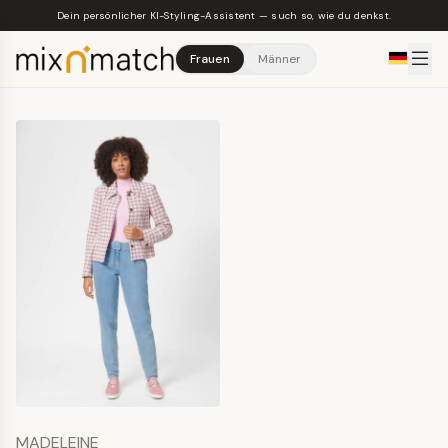
Skip to main content
Dein persönlicher KI-Styling-Assistent — such so, wie du denkst.
Frauen
Männer
MADELEINE