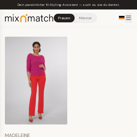
Skip to main content
Dein persönlicher KI-Styling-Assistent — such so, wie du denkst.
Frauen
Männer
MADELEINE