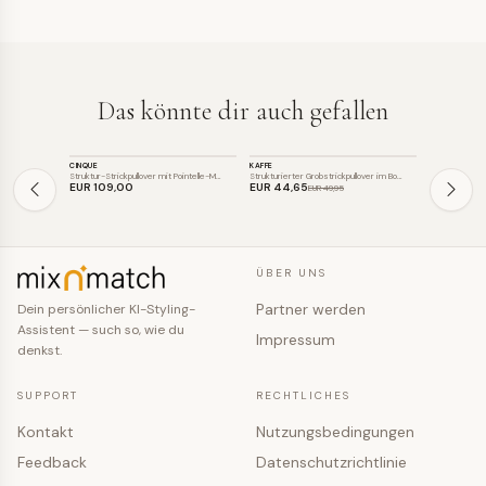
Das könnte dir auch gefallen
STRICK
STRICK
STRICK
CINQUE
KAFFE
BETTY BARC
SALE
SALE
Struktur-Strickpullover mit Pointelle-M…
Strukturierter Grobstrickpullover im Bo…
Lockerer Strei
EUR 109
,00
EUR 44
,65
EUR 45
,9
EUR 49
,95
ÜBER UNS
Partner werden
Dein persönlicher KI-Styling-
Assistent — such so, wie du
Impressum
denkst.
SUPPORT
RECHTLICHES
Kontakt
Nutzungsbedingungen
Feedback
Datenschutzrichtlinie