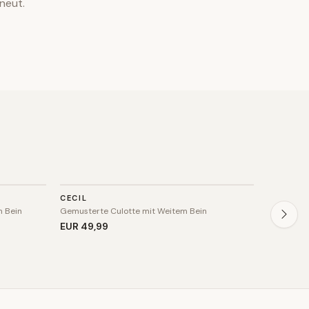
neut.
HOSE
HOSE
CECIL
STEFANE
m Bein
Gemusterte Culotte mit Weitem Bein
Weite Culo
EUR 49
,99
EUR 115
,