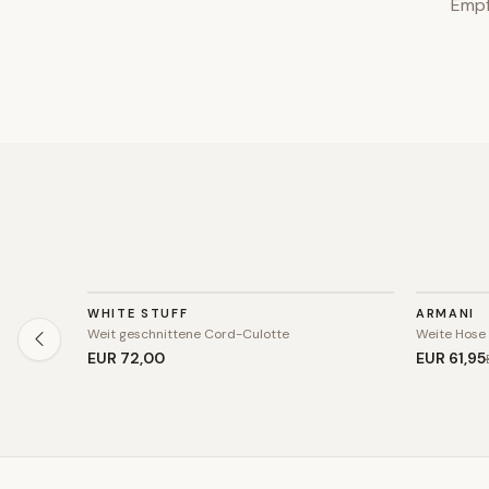
Empf
HOSE
HOSE
WHITE STUFF
ARMANI
SALE
Weit geschnittene Cord-Culotte
Weite Hose
EUR 72
,00
EUR 61
,95