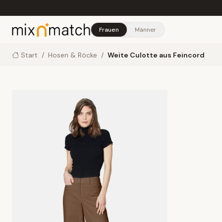
Skip to main content
Frauen
Männer
Start
/
Hosen & Röcke
/
Weite Culotte aus Feincord