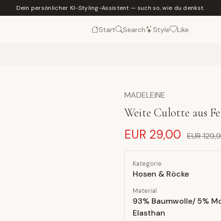
Dein persönlicher KI-Styling-Assistent — such so, wie du denkst.
Start
Search
Style
Like
MADELEINE
Weite Culotte aus F
EUR 29,00
EUR 129,
Kategorie
Hosen & Röcke
Material
93% Baumwolle/ 5% Mo
Elasthan