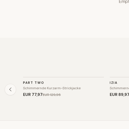
Empf
STRICK
STRICK
PART TWO
IZIA
SALE
SALE
Schimmernde Kurzarm-Strickjacke
Schimmernd
EUR 77
,97
EUR 89
,9
EUR 129
,95