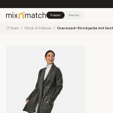
Skip to main content
Frauen
Männer
Start
/
Strick & Pullover
/
Oversized-Strickjacke mit lei