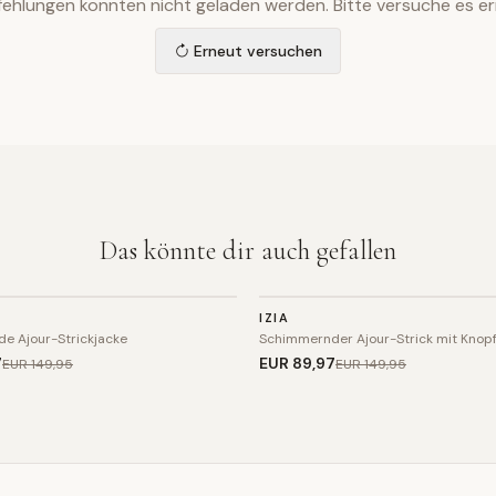
ehlungen konnten nicht geladen werden. Bitte versuche es er
Erneut versuchen
Das könnte dir auch gefallen
STRICK
IZIA
SALE
e Ajour-Strickjacke
Schimmernder Ajour-Strick mit Knopf
7
EUR 89
,97
EUR 149
,95
EUR 149
,95