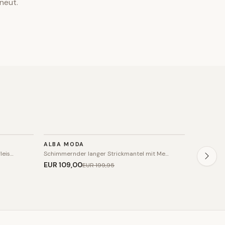
neut.
STRICK
STRIC
ALBA MODA
USHA
SALE
SALE
leis…
Schimmernder langer Strickmantel mit Me…
Flauschig
EUR 109
,00
EUR 96
,
EUR 199
,95