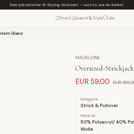
Dein persönlicher KI-Styling-Assistent — such so, wie du denkst.
Start
Search
Style
Like
chtem Glanz
MADELEINE
Oversized-Strickjack
EUR 59,00
EUR 169,
Kategorie
Strick & Pullover
Material
50% Polyacryl/ 40% Po
Wolle