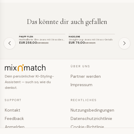
Das könnte dir auch gefallen
HOSE
HOSE
HOSE
PHILIPP PLEIN
MADELEINE
MADELEINE
SALE
SALE
SALE
Hochtaillierte Slim-Jeans mit Strassbes…
Straight-Leg-Jeans mit Strass-Details
Slim-Fit-Jean
EUR 258
,00
EUR 79
,00
EUR 49
,0
EUR 860
,00
EUR 149
,95
ÜBER UNS
Partner werden
Dein persönlicher KI-Styling-
Assistent — such so, wie du
Impressum
denkst.
SUPPORT
RECHTLICHES
Kontakt
Nutzungsbedingungen
Feedback
Datenschutzrichtlinie
Anmelden
Cookie-Richtlinie