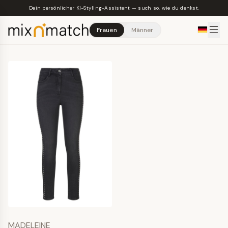
Skip to main content
Dein persönlicher KI-Styling-Assistent — such so, wie du denkst.
Frauen
Männer
MADELEINE