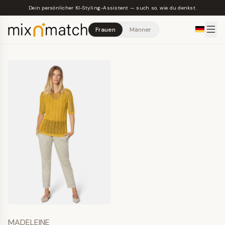
Skip to main content
Dein persönlicher KI-Styling-Assistent — such so, wie du denkst.
Frauen
Männer
MADELEINE