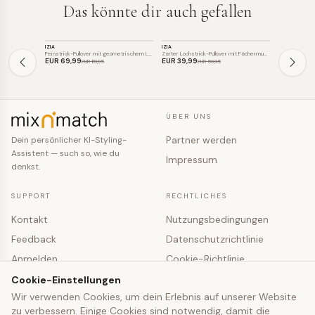
Das könnte dir auch gefallen
STRICK
STRICK
STRICK
IZIA
IZIA
MYMO
SALE
SALE
SALE
Feinstrick-Pullover mit geometrischem L…
Zarter Lochstrick-Pullover mit Fächermu…
Lockerer Lochs
EUR 69
,99
EUR 39
,99
EUR 77
,73
EUR 119
,95
EUR 59
,95
ÜBER UNS
Partner werden
Dein persönlicher KI-Styling-
Assistent — such so, wie du
Impressum
denkst.
SUPPORT
RECHTLICHES
Kontakt
Nutzungsbedingungen
Feedback
Datenschutzrichtlinie
Anmelden
Cookie-Richtlinie
Registrieren
Cookie-Einstellungen
Cookie-Einstellungen
Wir verwenden Cookies, um dein Erlebnis auf unserer Website
zu verbessern. Einige Cookies sind notwendig, damit die