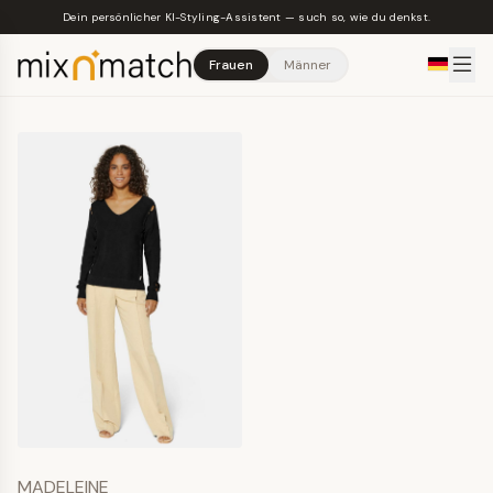
Skip to main content
Dein persönlicher KI-Styling-Assistent — such so, wie du denkst.
Frauen
Männer
MADELEINE