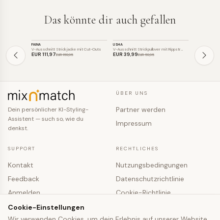
Das könnte dir auch gefallen
STRICK
STRICK
STRICK
FAINA
USHA
FAINA
SALE
SALE
SALE
V-Ausschnitt Strickjacke mit Cut-Outs
V-Ausschnitt Strickpullover mit Rippstr…
Strickjacke m
EUR 111
,97
EUR 39
,99
EUR 111
,97
EUR 159
,95
EUR 59
,95
ÜBER UNS
Partner werden
Dein persönlicher KI-Styling-
Assistent — such so, wie du
Impressum
denkst.
SUPPORT
RECHTLICHES
Kontakt
Nutzungsbedingungen
Feedback
Datenschutzrichtlinie
Anmelden
Cookie-Richtlinie
Registrieren
Cookie-Einstellungen
Cookie-Einstellungen
Wir verwenden Cookies, um dein Erlebnis auf unserer Website