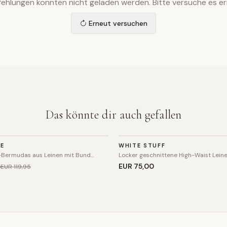
ehlungen konnten nicht geladen werden. Bitte versuche es er
Erneut versuchen
Das könnte dir auch gefallen
HOSE
NE
WHITE STUFF
-Bermudas aus Leinen mit Bund…
Locker geschnittene High-Waist Lein
5
EUR 75
,00
EUR 119
,95