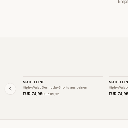
Empf
HOSE
HOSE
MADELEINE
MADELEI
SALE
SALE
High-Waist Bermuda-Shorts aus Leinen
High-Waist
EUR 74
,95
EUR 74
,9
EUR 119
,95