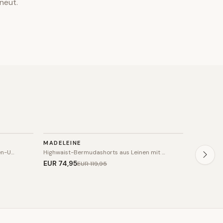
neut.
HOSE
HOSE
MADELEINE
MADELEI
SALE
SALE
en-U…
Highwaist-Bermudashorts aus Leinen mit …
High-Wais
EUR 74
,95
EUR 74
,
EUR 119
,95