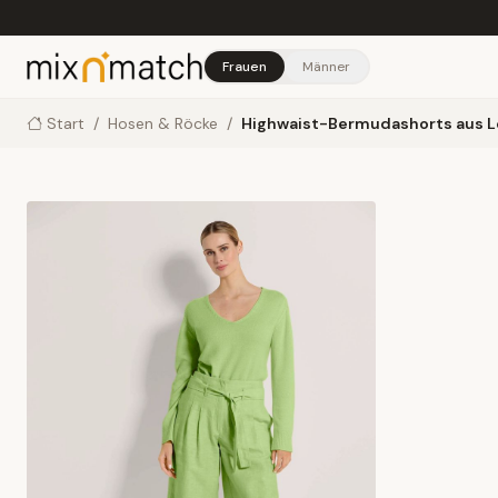
Skip to main content
Frauen
Männer
Start
/
Hosen & Röcke
/
Highwaist-Bermudashorts aus L