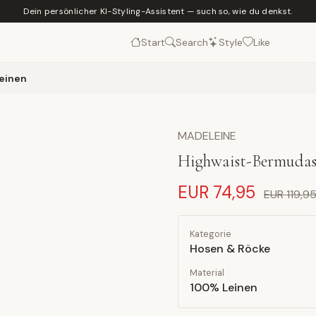
Dein persönlicher KI-Styling-Assistent — such so, wie du denkst.
Start
Search
Style
Like
einen
MADELEINE
Highwaist-Bermudash
EUR 74,95
EUR 119,9
Kategorie
Hosen & Röcke
Material
100% Leinen