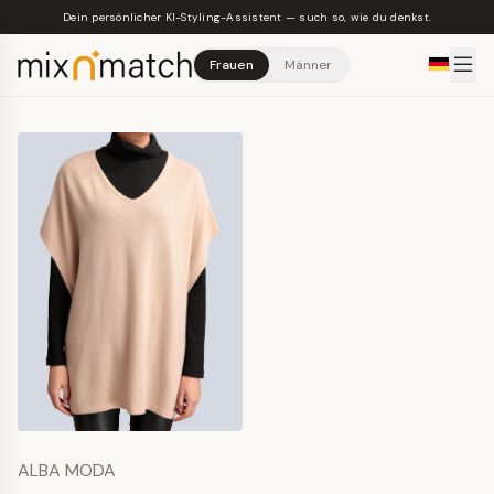
Skip to main content
Dein persönlicher KI-Styling-Assistent — such so, wie du denkst.
Frauen
Männer
ALBA MODA