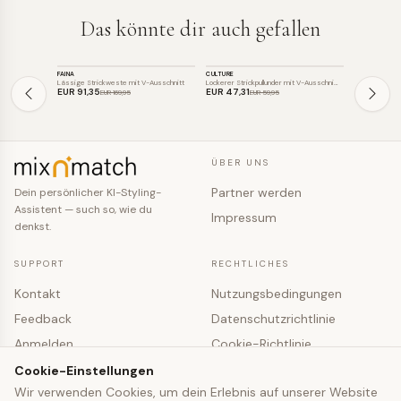
Das könnte dir auch gefallen
STRICK
STRICK
STRICK
FAINA
CULTURE
ICHI
SALE
SALE
SALE
Lässige Strickweste mit V-Ausschnitt
Lockerer Strickpullunder mit V-Ausschni…
EUR 91
,35
EUR 47
,31
EUR 43
,36
EUR 169
,95
EUR 59
,95
ÜBER UNS
Partner werden
Dein persönlicher KI-Styling-
Assistent — such so, wie du
Impressum
denkst.
SUPPORT
RECHTLICHES
Kontakt
Nutzungsbedingungen
Feedback
Datenschutzrichtlinie
Anmelden
Cookie-Richtlinie
Registrieren
Cookie-Einstellungen
Cookie-Einstellungen
Wir verwenden Cookies, um dein Erlebnis auf unserer Website