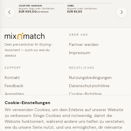
VALENTINO GARAVANI
SEIBEL
VICTORIA BE
SALE
Elegante Vlogo Leder Stiefeletten
Elegante Leder Stiefeletten
Elegante Stil
EUR 995
,00
EUR 83
,95
EUR 720
,
EUR 1350
,00
ÜBER UNS
Partner werden
Dein persönlicher KI-Styling-
Assistent — such so, wie du
Impressum
denkst.
SUPPORT
RECHTLICHES
Kontakt
Nutzungsbedingungen
Feedback
Datenschutzrichtlinie
Anmelden
Cookie-Richtlinie
Registrieren
Cookie-Einstellungen
Cookie-Einstellungen
Wir verwenden Cookies, um dein Erlebnis auf unserer Website
zu verbessern. Einige Cookies sind notwendig, damit die
© 2026 mixNmatch · co-fashion UG (haftungsbeschränkt)
Website funktioniert, während andere uns helfen zu verstehen,
wie du unsere Seite nutzt, und uns ermöglichen, dir relevante