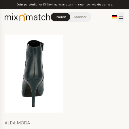
Skip to main content
Dein persönlicher KI-Styling-Assistent — such so, wie du denkst.
Frauen
Männer
ALBA MODA