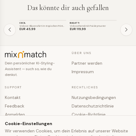
Das könnte dir auch gefallen
TOP
TOP
TOP
CECIL
BUGATTI
BRAX
Viskose-Blusenshirt im tropischen Print…
Viskosehemd mit Paisleymuster
Langarm-Top 
EUR 45
,99
EUR 119
,99
EUR 59
,95
ÜBER UNS
Partner werden
Dein persönlicher KI-Styling-
Assistent — such so, wie du
Impressum
denkst.
SUPPORT
RECHTLICHES
Kontakt
Nutzungsbedingungen
Feedback
Datenschutzrichtlinie
Anmelden
Cookie-Richtlinie
Registrieren
Cookie-Einstellungen
Cookie-Einstellungen
Wir verwenden Cookies, um dein Erlebnis auf unserer Website