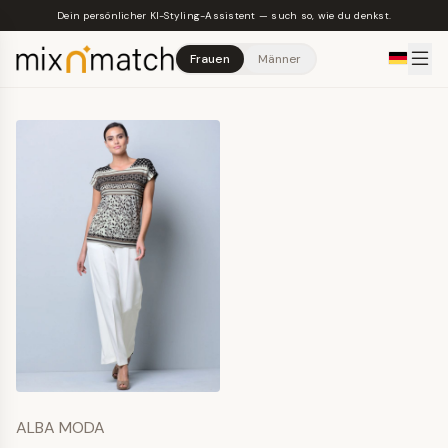
Skip to main content
Dein persönlicher KI-Styling-Assistent — such so, wie du denkst.
Frauen
Männer
ALBA MODA