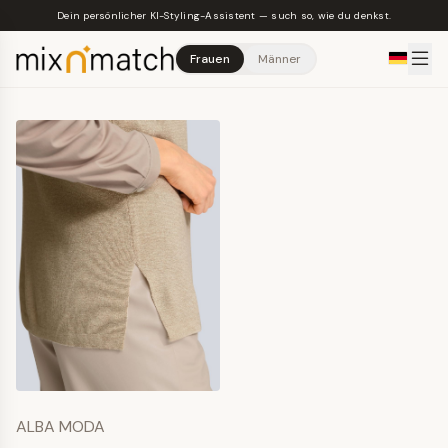
Skip to main content
Dein persönlicher KI-Styling-Assistent — such so, wie du denkst.
Frauen
Männer
ALBA MODA