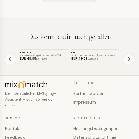
Das könnte dir auch gefallen
STRICK
STRICK
STRICK
MADELEINE
KAFFE
MADELEINE
SALE
SALE
SALE
Kurzarm-Strickpulli mit Metallic-Effekt
Schimmernder Strickpullover mit Ballonä…
Glänzender Str
EUR 49
,95
EUR 49
,58
EUR 79
,95
EUR 149
,95
EUR 59
,95
ÜBER UNS
Partner werden
Dein persönlicher KI-Styling-
Assistent — such so, wie du
Impressum
denkst.
SUPPORT
RECHTLICHES
Kontakt
Nutzungsbedingungen
Feedback
Datenschutzrichtlinie